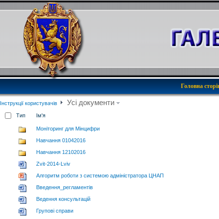
Головна сторі
Усі документи
Інструкції користувачів
Тип
Ім'я
Моніторинг для Мінцифри
Навчання 01042016
Навчання 12102016
Zvit-2014-Lviv
Алгоритм роботи з системою адміністратора ЦНАП
Введення_регламентiв
Ведення консультацій
Групові справи