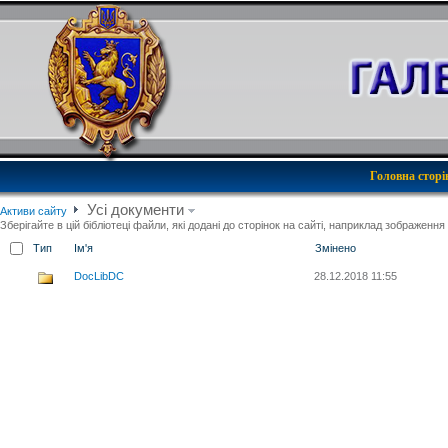
Головна сторі
Усі документи
Активи сайту
Зберігайте в цій бібліотеці файли, які додані до сторінок на сайті, наприклад зображення 
Тип
Ім'я
Змінено
DocLibDC
28.12.2018 11:55