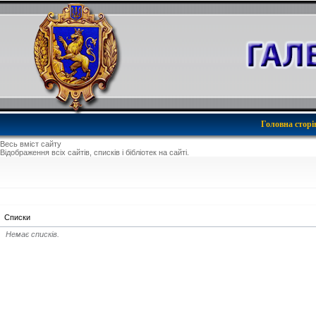
Головна сторі
Весь вміст сайту
Відображення всіх сайтів, списків і бібліотек на сайті.
Списки
Немає списків.